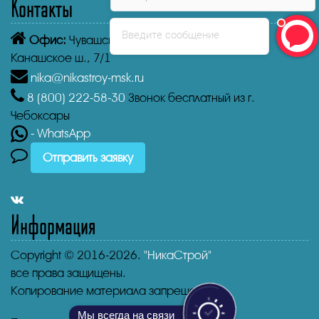
Контакты
Введите сообщение
Офис:
Чувашская Республика,
Чебоксары
Канашское ш., 7/1
nika@nikastroy-msk.ru
8 (800)
222-58-30
Звонок бесплатный из г.
Чебоксары
- WhatsApp
Отправить заявку
Информация
Copyright © 2016-2026.
"НикаСтрой"
все права защищены.
Копирование материала запрещено.
Мы всегда на связи