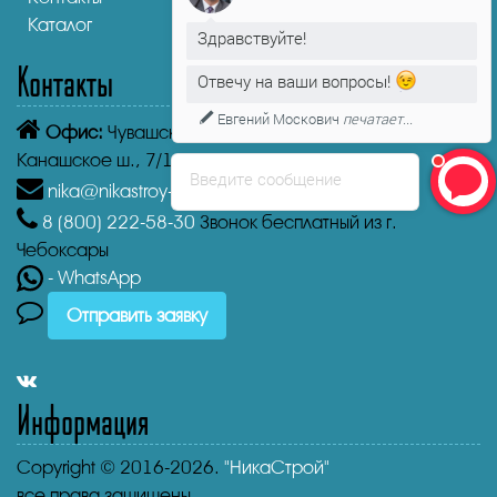
Каталог
Здравствуйте!
Контакты
Отвечу на ваши вопросы!
Евгений Москович
печатает...
Офис:
Чувашская Республика,
Чебоксары
Канашское ш., 7/1
Введите сообщение
nika@nikastroy-msk.ru
8 (800)
222-58-30
Звонок бесплатный из г.
Чебоксары
- WhatsApp
Отправить заявку
Информация
Copyright © 2016-2026.
"НикаСтрой"
все права защищены.