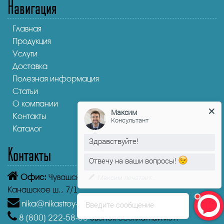
Навигация
Главная
Продукция
Услуги
Доставка
Полезная информация
Статьи
О компании
Максим
Контакты
Консультант
Каталог
Здравствуйте!
Контакты
Отвечу на ваши вопросы!
Офис:
Чувашская Республика,
Чебоксары
Максим
печатает...
Канашское ш., 7/1
nika@nikastroy-msk.ru
Введите сообщение
8 (800)
222-58-30
Звонок бесплатный из г.