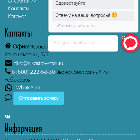
О компании
Здравствуйте!
Контакты
Отвечу на ваши вопросы!
Каталог
Максим
печатает...
Контакты
Введите сообщение
Офис:
Чувашская Республика,
Чебоксары
Канашское ш., 7/1
nika@nikastroy-msk.ru
8 (800)
222-58-30
Звонок бесплатный из г.
Чебоксары
- WhatsApp
Отправить заявку
Информация