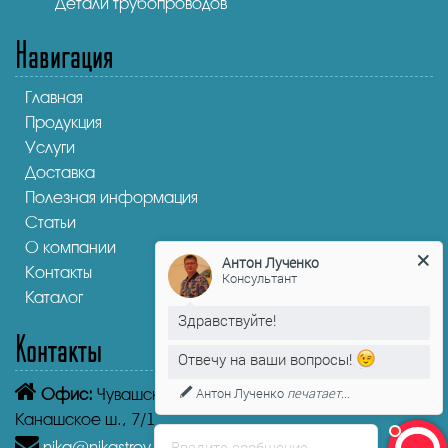
Детали трубопроводов
Навигация
Главная
Продукция
Услуги
Доставка
Полезная информация
Статьи
О компании
Антон Лученко
Контакты
Консультант
Каталог
Здравствуйте!
Контакты
Отвечу на ваши вопросы!
Антон Лученко
печатает...
Офис:
Чувашская Республика,
Чебоксары
Канашское ш., 7/1
Введите сообщение
nika@nikastroy-msk.ru