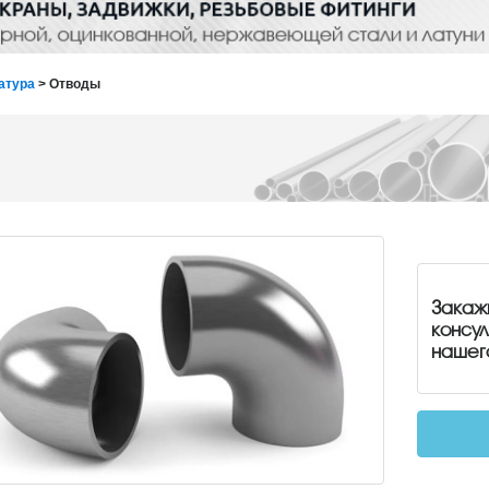
атура
> Отводы
Закаж
консу
нашег