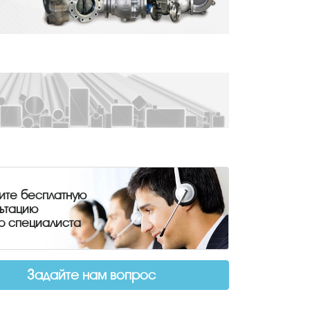
ите бесплатную
льтацию
о специалиста
Задайте нам вопрос