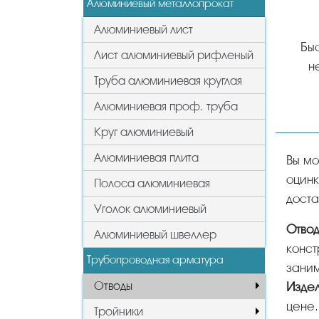
Алюминиевый металлопрокат
Алюминиевый лист
Быс
Лист алюминиевый рифленый
н
Труба алюминиевая круглая
Алюминиевая проф. труба
Круг алюминиевый
Алюминиевая плита
Вы можете у нас купить отводы оптом и в розницу в Чебоксарах, виды отводов: стальные,
оцинк
Полоса алюминиевая
доста
Уголок алюминиевый
Отв
Алюминиевый швеллер
конст
Трубопроводная арматура
заним
Отводы
Изде
цене.
Тройники