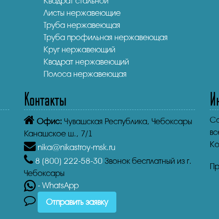
Квадрат стальной
Листы нержавеющие
Труба нержавеющая
Труба профильная нержавеющая
Круг нержавеющий
Квадрат нержавеющий
Полоса нержавеющая
Контакты
И
Co
Офис:
Чувашская Республика,
Чебоксары
вс
Канашское ш., 7/1
Ко
nika@nikastroy-msk.ru
8 (800)
222-58-30
Звонок бесплатный из г.
Пр
Чебоксары
- WhatsApp
Отправить заявку