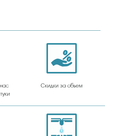
 нас
Скидки за объем
туки