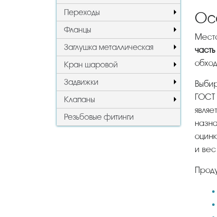
Переходы
Ос
Фланцы
Мес
Заглушка металлическая
часть
обход
Кран шаровой
Задвижки
Выбирается изделие в зависимости от эксплуатационных условий и типа среды (вода, газ и пр.). По
ГОСТ 
Клапаны
являе
Резьбовые фитинги
назна
оцинк
и вес
Прод