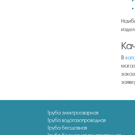
Наиболее популярны модели с углом сгиба 45 либо 90 градусов. Внутренний и наружный диаметр
издел
Ка
В
кат
магаз
заказ
заявк
Труба электросварная
Труба водогазопроводная
Труба бесшовная