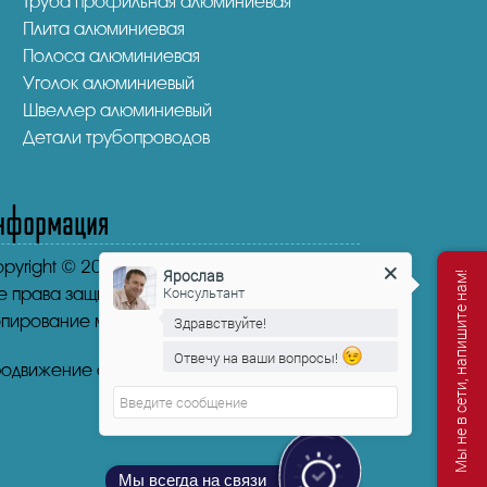
Труба профильная алюминиевая
Плита алюминиевая
Полоса алюминиевая
Уголок алюминиевый
Швеллер алюминиевый
Детали трубопроводов
нформация
pyright © 2016-2026.
"НикаСтрой"
Ярослав
Мы не в сети, напишите нам!
Консультант
е права защищены.
пирование материала запрещено.
Здравствуйте!
Отвечу на ваши вопросы!
одвижение сайта от mosseo.ru
Ярослав
печатает...
Мы всегда на связи