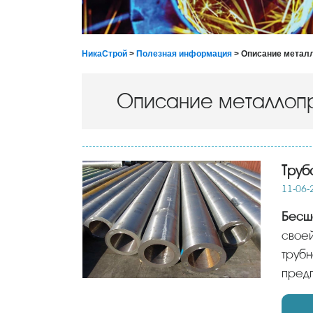
НикаСтрой
>
Полезная информация
> Описание метал
Описание металлоп
Труб
11-06-
Бесш
своей
трубн
предп