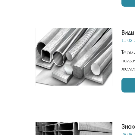
Виды
11-02-
Терм
польз
желез
Знак
29-09-