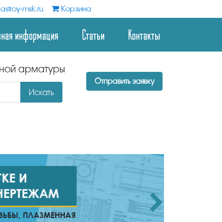
astroy-msk.ru
Корзина
зная информация
Статьи
Контакты
дной арматуры
Отправить заявку
Искать