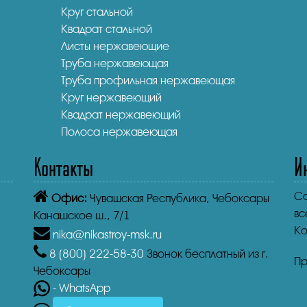
Круг стальной
Квадрат стальной
Листы нержавеющие
Труба нержавеющая
Труба профильная нержавеющая
Круг нержавеющий
Квадрат нержавеющий
Полоса нержавеющая
Контакты
И
Co
Офис:
Чувашская Республика,
Чебоксары
вс
Канашское ш., 7/1
Ко
nika@nikastroy-msk.ru
8 (800)
222-58-30
Звонок бесплатный из г.
Пр
Чебоксары
- WhatsApp