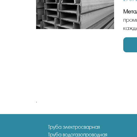
Мет
промы
кажды
.
Труба электросварная
Труба водогазопроводная