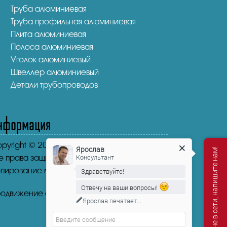
Труба алюминиевая
Труба профильная алюминиевая
Плита алюминиевая
Полоса алюминиевая
Уголок алюминиевый
Швеллер алюминиевый
Детали трубопроводов
нформация
pyright © 2016-2026.
"НикаСтрой"
Ярослав
Мы не в сети, напишите нам!
Консультант
е права защищены.
пирование материала запрещено.
Здравствуйте!
Отвечу на ваши вопросы!
одвижение сайта от mosseo.ru