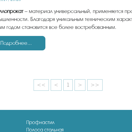
аллопрокат
– материал универсальный, применяется пр
шленности. Благодаря уникальным техническим характ
м годом становится все более востребованным.
Подробнее...
<<
<
1
>
>>
Профнастил
Полоса стальная