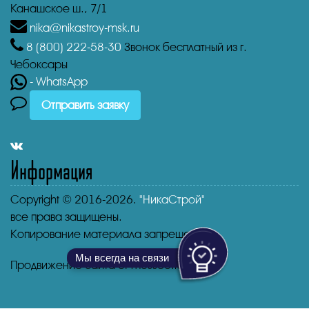
Канашское ш., 7/1
nika@nikastroy-msk.ru
8 (800)
222-58-30
Звонок бесплатный из г.
Чебоксары
- WhatsApp
Отправить заявку
Информация
Copyright © 2016-2026.
"НикаСтрой"
все права защищены.
Копирование материала запрещено.
Мы всегда на связи
Продвижение сайта от mosseo.ru