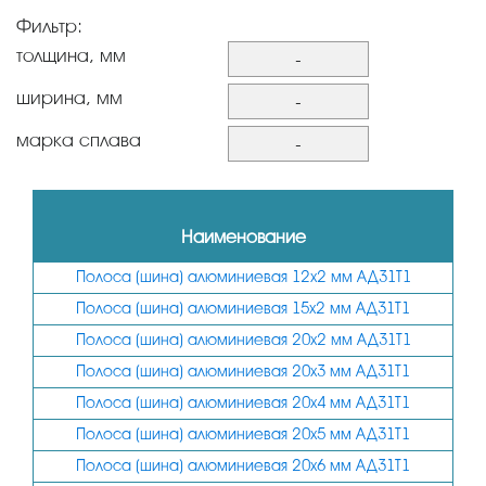
Фильтр:
толщина, мм
-
2
ширина, мм
-
3
12
марка сплава
-
4
15
АД0
5
20
АД31Т1
Наименование
6
25
Полоса (шина) алюминиевая 12х2 мм АД31Т1
8
30
Полоса (шина) алюминиевая 15х2 мм АД31Т1
10
35
Полоса (шина) алюминиевая 20х2 мм АД31Т1
12
40
Полоса (шина) алюминиевая 20х3 мм АД31Т1
50
Полоса (шина) алюминиевая 20х4 мм АД31Т1
60
Полоса (шина) алюминиевая 20х5 мм АД31Т1
Полоса (шина) алюминиевая 20х6 мм АД31Т1
80