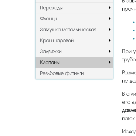
В зависимости от особенностей конструкции корпуса, который обладает высокой механической
Переходы
прочн
Фланцы
Заглушка металлическая
Кран шаровой
При установки любого вида необходимо, чтобы направления движения потока жидкости в
Задвижки
трубо
Клапаны
Размер диаметра (Ду) запорного вентиля находится в диапазоне 15-400 мм, условное давление (Ру)
Резьбовые фитинги
не до
В от
его 
давле
поток
Исхо