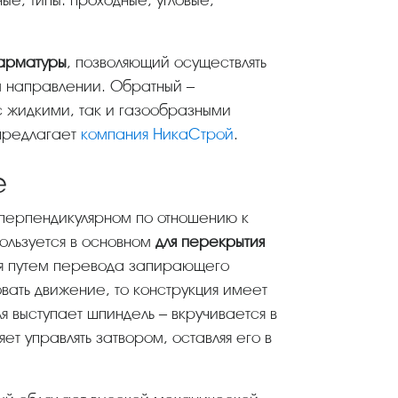
е, типы: проходные, угловые,
 арматуры
, позволяющий осуществлять
м направлении. Обратный –
с жидкими, так и газообразными
 предлагает
компания НикаСтрой
.
е
льзуется в основном
для перекрытия
ся путем перевода запирающего
вать движение, то конструкция имеет
 выступает шпиндель – вкручивается в
т управлять затвором, оставляя его в