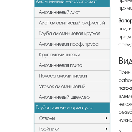
приме
Алюминиевый металлопрокат
прямо
Алюминиевый лист
Запо
Лист алюминиевый рифленый
подач
Труба алюминиевая круглая
предо
Алюминиевая проф. труба
среда
Круг алюминиевый
Ви
Алюминиевая плита
Принцип работы этого вида запорной арматуры основан на перпендикулярном по отношению к
Полоса алюминиевая
рабо
Уголок алюминиевый
поток
элеме
Алюминиевый швеллер
некот
Трубопроводная арматура
резьб
Отводы
нужн
Тройники