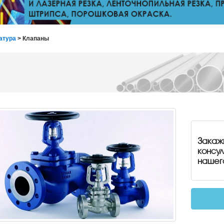
атура
> Клапаны
Закаж
консу
нашег