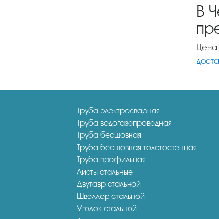
В 
пр
Цен
доста
Труба электросварная
Труба водогазопроводная
Труба бесшовная
Труба бесшовная толстостенная
Труба профильная
Листы стальные
Двутавр стальной
Швеллер стальной
Уголок стальной