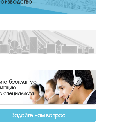
ите бесплатную
льтацию
о специалиста
Задайте нам вопрос