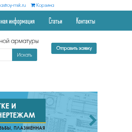
astroy-msk.ru
Корзина
зная информация
Статьи
Контакты
дной арматуры
Отправить заявку
Искать