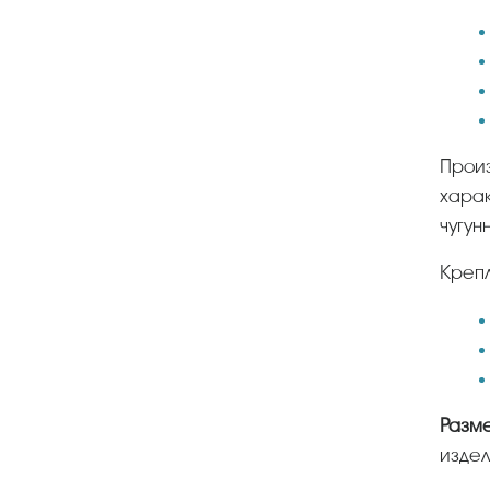
Производители выпускают изделия из различного вида материалов – от них зависят технические
харак
чугун
Креп
Разм
издел