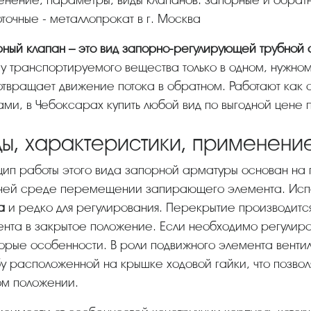
нение, параметры, виды клапанов: запорные и обратны
точные - металлопрокат в г. Москва
рный клапан – это вид запорно-регулирующей трубной
у транспортируемого вещества только в одном, нужно
твращает движение потока в обратном. Работают как 
ми, в Чебоксарах купить любой вид по выгодной цене
ды, характеристики, применени
чей среде перемещении запирающего элемента. Испо
а
и редко для регулирования. Перекрытие производит
нта в закрытое положение. Если необходимо регулиро
орые особенности. В роли подвижного элемента вентиля
у расположенной на крышке ходовой гайки, что позволяе
ом положении.