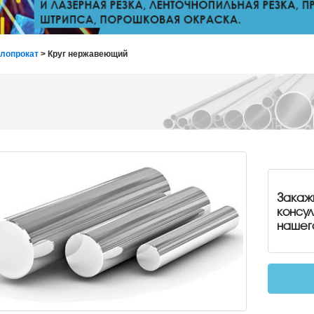
лопрокат
> Круг нержавеющий
Закаж
консу
нашег