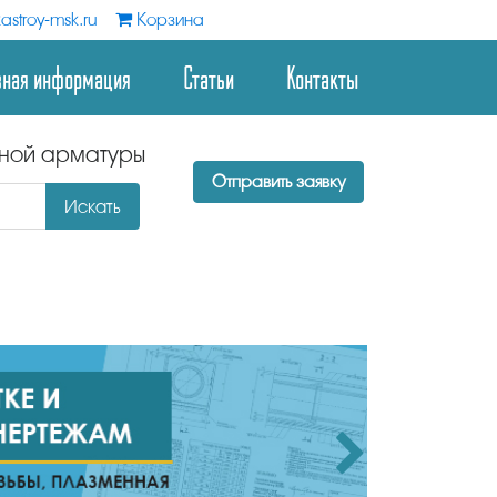
astroy-msk.ru
Корзина
зная информация
Статьи
Контакты
дной арматуры
Отправить заявку
Искать