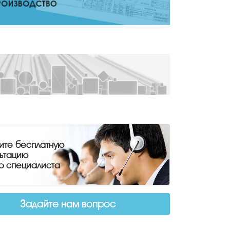
ите бесплатную
льтацию
о специалиста
Задайте нам вопрос