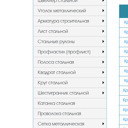
Швеллер стальной
Уголок металлический
Арматура строительная
К
Лист стальной
К
Стальные рулоны
К
К
Профнастил (профлист)
К
Полоса стальная
К
Квадрат стальной
К
Круг стальной
Кр
Шестигранник стальной
Кр
Катанка стальная
Кр
Проволока стальная
Кр
Сетка металлическая