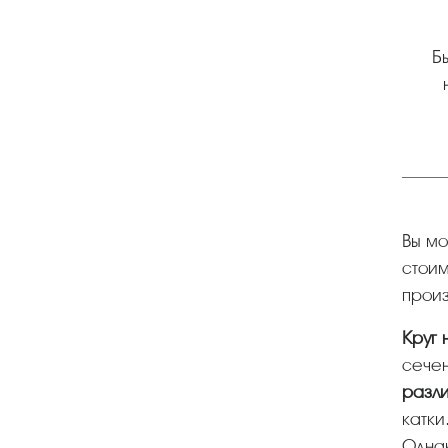
Б
Вы можете у нас купить круг нержавеющий в Чебоксарах оптом и в розницу с доставкой, цены и
стоим
произ
Круг
сече
разли
катки
Однак