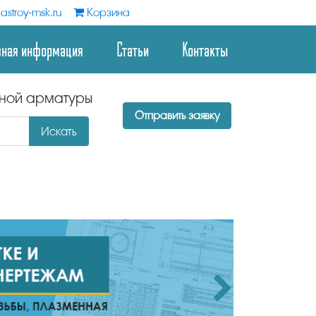
astroy-msk.ru
Корзина
зная информация
Статьи
Контакты
дной арматуры
Отправить заявку
Искать