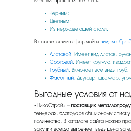
Металлопрокат может быть:
Черным;
Цветным;
Из нержавеющей стали.
В соответствии с формой и
видом обраб
Листовой
. Имеет вид листов, рул
Сортовой
. Имеет круглую, квадр
Трубный
. Включает все виды труб;
Фасонный
. Двутавр, швеллер, уг
Выгодные условия от н
«НикаСтрой» –
поставщик металлопроду
тендерах, благодаря обширному списку 
количества. В каталоге сайта можно пр
закупки всегда выгоднее, ведь цена за 