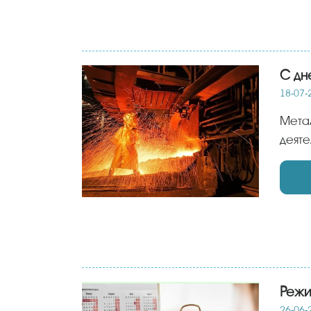
С дн
18-07-
Металлургия – одна из важнейших отраслей нашей страны. День металлурга – праздник всех, чья
деяте
Режи
26-06-