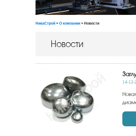
НикаСтрой
>
О компании
> Новости
Новости
Загл
14-12-
Новая партия заглушек оцинкованных эллиптических уже на складе! В наличии от 32 до 108
диам