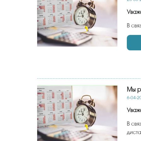
Ува
В св
Мы р
6-04-2
Ува
В связи с последними новостями и сложившейся обстановкой в стране и мире, мы перешли на
диста