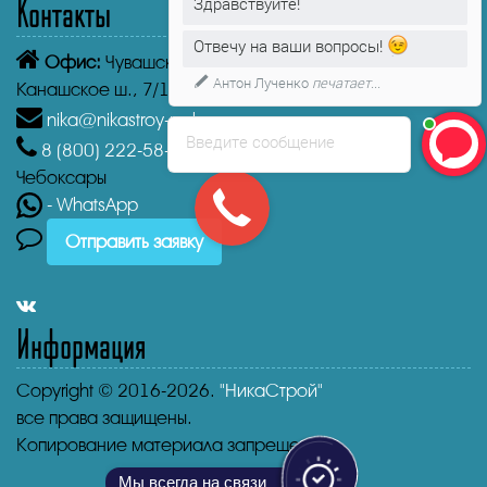
Контакты
Здравствуйте!
Отвечу на ваши вопросы!
Офис:
Чувашская Республика,
Чебоксары
Антон Лученко
печатает...
Канашское ш., 7/1
nika@nikastroy-msk.ru
Введите сообщение
8 (800)
222-58-30
Звонок бесплатный из г.
Чебоксары
- WhatsApp
Отправить заявку
Информация
Copyright © 2016-2026.
"НикаСтрой"
все права защищены.
Копирование материала запрещено.
Мы всегда на связи