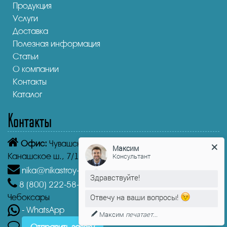
Продукция
Услуги
Доставка
Полезная информация
Статьи
О компании
Контакты
Каталог
Контакты
Офис:
Чувашская Республика,
Чебоксары
Максим
Консультант
Канашское ш., 7/1
nika@nikastroy-msk.ru
Здравствуйте!
8 (800)
222-58-30
Звонок бесплатный из г.
Отвечу на ваши вопросы!
Чебоксары
- WhatsApp
Максим
печатает...