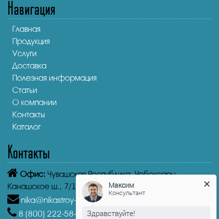
Навигация
Главная
Продукция
Услуги
Доставка
Полезная информация
Статьи
О компании
Контакты
Каталог
Контакты
Офис:
Чувашская Республика,
Чебоксары
Максим
Консультант
Канашское ш., 7/1
nika@nikastroy-msk.ru
Здравствуйте!
8 (800)
222-58-30
Звонок бесплатный из г.