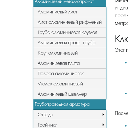
отмеч
Алюминиевый металлопрокат
индив
Алюминиевый лист
проек
Лист алюминиевый рифленый
метр
Труба алюминиевая круглая
Кл
Алюминиевая проф. труба
Это
Круг алюминиевый
Алюминиевая плита
Полоса алюминиевая
Уголок алюминиевый
Алюминиевый швеллер
Трубопроводная арматура
Посл
Отводы
Тройники