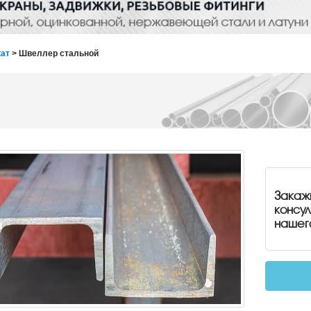
ат
> Швеллер стальной
Закаж
консу
нашег