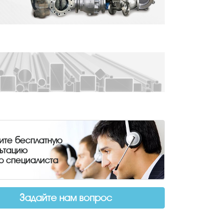
ите бесплатную
льтацию
о специалиста
Задайте нам вопрос