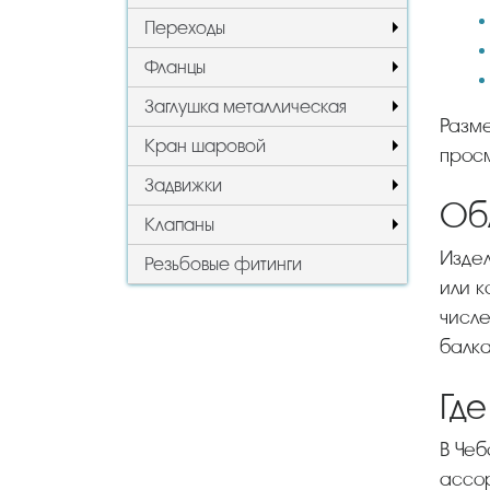
Переходы
Фланцы
Заглушка металлическая
Размер и вес зависят от параметров изделия, а также металла, взятого за основу. В таблице можно
Кран шаровой
просм
Задвижки
Об
Клапаны
Изделие применяется как основа для создания опорных конструкций для строительства помещений
Резьбовые фитинги
или к
числе
балк
Где
В Че
ассо