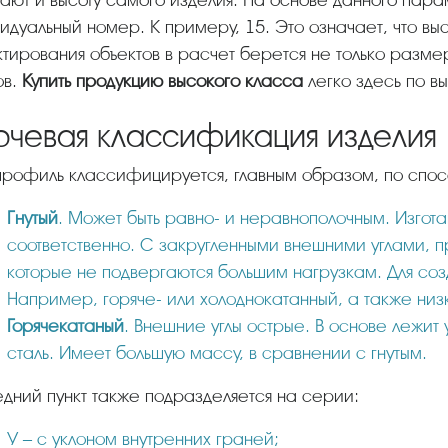
ают и высоту самого изделия. На основе данного пар
идуальный номер. К примеру, 15. Это означает, что вы
тирования объектов в расчет берется не только размер
ов.
Купить продукцию высокого класса
легко здесь по в
ючевая классификация изделия
т профиль классифицируется, главным образом, по спос
Гнутый
. Может быть равно- и неравнополочным. Изгота
соответственно. С закругленными внешними углами, п
которые не подвергаются большим нагрузкам. Для соз
Например, горяче- или холоднокатанный, а также низ
Горячекатаный
. Внешние углы острые. В основе лежит
сталь. Имеет большую массу, в сравнении с гнутым.
едний пункт также подразделяется на серии:
У – с уклоном внутренних граней;