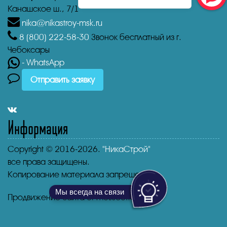
Канашское ш., 7/1
nika@nikastroy-msk.ru
8 (800)
222-58-30
Звонок бесплатный из г.
Чебоксары
- WhatsApp
Отправить заявку
Информация
Copyright © 2016-2026.
"НикаСтрой"
все права защищены.
Копирование материала запрещено.
Мы всегда на связи
Продвижение сайта от mosseo.ru