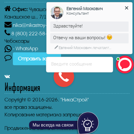
Евгений Москович
Офис:
Чувашская Республика,
Чебоксары
Консультант
Канашское ш., 7/1
nika@nikastroy-msk.ru
Здравствуйте!
8 (800)
222-58-30
Звонок бесплатный из г.
Отвечу на ваши вопросы!
Чебоксары
Евгений Москович
печатает...
- WhatsApp
Отправить заявку
Введите сообщение
Информация
Copyright © 2016-2026.
"НикаСтрой"
все права защищены.
Копирование материала запрещено.
Мы всегда на связи
Продвижение сайта от mosseo.ru