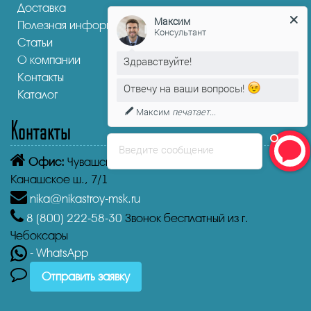
Доставка
Максим
Полезная информация
Консультант
Статьи
О компании
Здравствуйте!
Контакты
Отвечу на ваши вопросы!
Каталог
Максим
печатает...
Контакты
Введите сообщение
Офис:
Чувашская Республика,
Чебоксары
Канашское ш., 7/1
nika@nikastroy-msk.ru
8 (800)
222-58-30
Звонок бесплатный из г.
Чебоксары
- WhatsApp
Отправить заявку