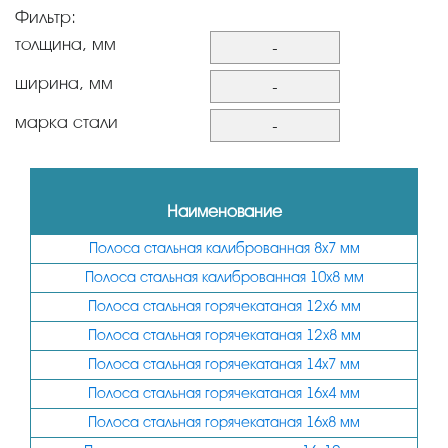
Фильтр:
толщина, мм
-
3
ширина, мм
-
4
8
марка стали
-
5
10
ст45
6
12
ст3
Наименование
7
14
У7
Полоса стальная калиброванная 8х7 мм
8
16
Х12МФ
Полоса стальная калиброванная 10х8 мм
10
20
ХВГ
Полоса стальная горячекатаная 12х6 мм
12
22
ст20
Полоса стальная горячекатаная 12х8 мм
14
24
3Х3М3Ф
Полоса стальная горячекатаная 14х7 мм
16
25
Полоса стальная горячекатаная 16х4 мм
4Х5В2ФС
18
Полоса стальная горячекатаная 16х8 мм
30
4Х5МФС